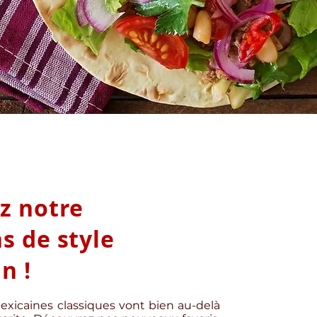
z notre
s de style
n !
xicaines classiques vont bien au-delà