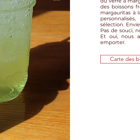
du verre à marg
des boissons fr
margauritas à l
personnalisé
sélection. Envi
Pas de souci, n
Et oui, nous 
emporter.
Carte des b