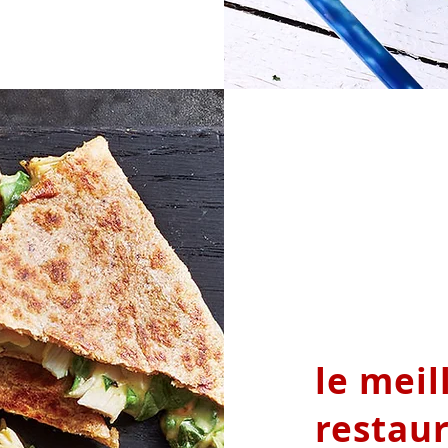
le meil
restau