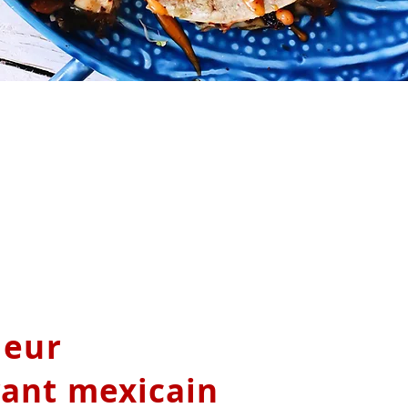
leur
rant mexicain