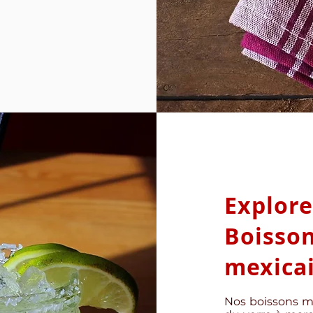
Explore
Boisson
mexicai
Nos boissons me